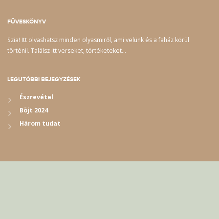
FÜVESKÖNYV
Szia! Itt olvashatsz minden olyasmiről, ami velünk és a faház körül
történil. Találsz itt verseket, törtéketeket…
LEGUTÓBBI BEJEGYZÉSEK
Észrevétel
Böjt 2024
Három tudat
© Copyright 2018. All Rights Reserved | Az oldalon található teljes tartalom