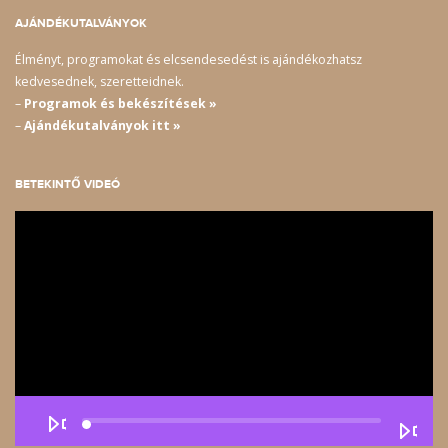
AJÁNDÉKUTALVÁNYOK
Élményt, programokat és elcsendesedést is ajándékozhatsz
kedvesednek, szeretteidnek.
–
Programok és bekészítések »
–
Ajándékutalványok itt »
BETEKINTŐ VIDEÓ
Videólejátszó