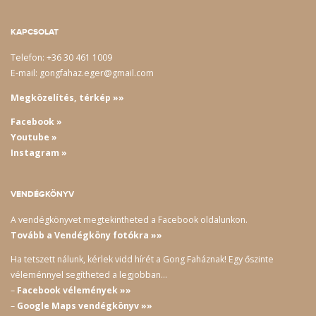
KAPCSOLAT
Telefon: +36 30 461 1009
E-mail: gongfahaz.eger@gmail.com
Megközelítés, térkép »»
Facebook »
Youtube »
Instagram »
VENDÉGKÖNYV
A vendégkönyvet megtekintheted a Facebook oldalunkon.
Tovább a Vendégköny fotókra »»
Ha tetszett nálunk, kérlek vidd hírét a Gong Faháznak! Egy őszinte
véleménnyel segítheted a legjobban…
–
Facebook vélemények »»
–
Google Maps vendégkönyv »»