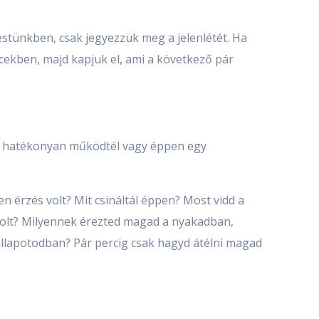
estünkben, csak jegyezzük meg a jelenlétét. Ha
rcekben, majd kapjuk el, ami a következő pár
y, hatékonyan működtél vagy éppen egy
yen érzés volt? Mit csináltál éppen? Most vidd a
 volt? Milyennek érezted magad a nyakadban,
állapotodban? Pár percig csak hagyd átélni magad