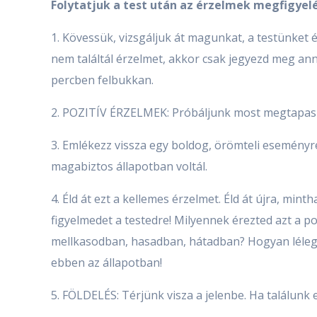
Folytatjuk a test után az érzelmek megfigyelé
1. Kövessük, vizsgáljuk át magunkat, a testünket 
nem találtál érzelmet, akkor csak jegyezd meg ann
percben felbukkan.
2. POZITÍV ÉRZELMEK: Próbáljunk most megtapaszta
3. Emlékezz vissza egy boldog, örömteli esemény
magabiztos állapotban voltál.
4. Éld át ezt a kellemes érzelmet. Éld át újra, mint
figyelmedet a testedre! Milyennek érezted azt a 
mellkasodban, hasadban, hátadban? Hogyan lélegez
ebben az állapotban!
5. FÖLDELÉS: Térjünk visza a jelenbe. Ha találunk e