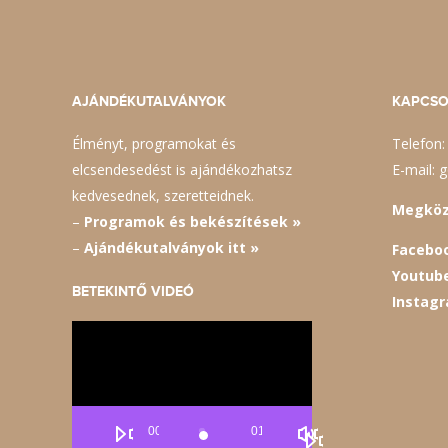
AJÁNDÉKUTALVÁNYOK
KAPCSO
Élményt, programokat és
Telefon:
elcsendesedést is ajándékozhatsz
E-mail:
kedvesednek, szeretteidnek.
Megköze
–
Programok és bekészítések »
–
Ajándékutalványok itt »
Facebo
Youtub
BETEKINTŐ VIDEÓ
Instag
Videólejátszó
00:00
01:01