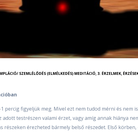
MPLÁCIÓ/ SZEMLÉLŐDÉS (ELMÉLKEDÉS) MEDITÁCIÓ
,
3. ÉRZELMEK, ÉRZÉSE
ációban
-1 percig figyeljük meg. Mivel ezt nem tudod mérni és nem i
 adott testrészen valami érzet, vagy amíg annak hiánya nem
más részeken érezheted bármely belső részedet. Első körben, c