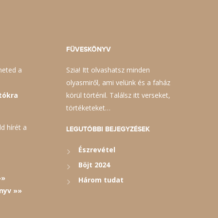
FÜVESKÖNYV
heted a
Szia! Itt olvashatsz minden
olyasmiről, ami velünk és a faház
tókra
körül történil. Találsz itt verseket,
törtéketeket…
d hírét a
LEGUTÓBBI BEJEGYZÉSEK
Észrevétel
Böjt 2024
»»
Három tudat
nyv »»