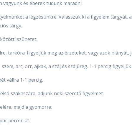
an vagyunk és éberek tudunk maradni.
yelmünket a légzésünkre. Válasszuk ki a figyelem tárgyát, az
ciós tárgy.
 közötti szünetet.
fülre, tarkóra. Figyeljük meg az érzeteket, vagy azok hiányát, 
 szem, arc, orr, ajkak, a száj és szájüreg. 1-1 percig figyelj
ét vállra 1-1 percig.
felső szakaszára, adjunk neki szerető figyelmet.
felére, majd a gyomorra.
pár percen át.