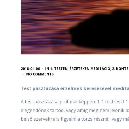
2018-04-06
IN
1. TESTEN, ÉRZETEKEN MEDITÁCIÓ
,
2. KONTE
NO COMMENTS
Test pásztázása érzelmek keresésével medit
A test pásztázása picit másképpen. 1-1 testrészt 1
elegendőnek tartod, vagy amíg meg nem jelenik az
belső szervekre is figyelni a törzs résznél, vagy 