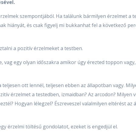
sével.
érzelmek szempontjából. Ha találunk bármilyen érzelmet a t
ak hiányát, és csak figyelj mi bukkanhat fel a következő pe
lni a pozitív érzelmeket a testben.
re, vag egy olyan időszakra amikor úgy érezted toppon vag
ha teljesen ott lennél, teljesen ebben az állapotban vagy. Mil
pozitív érzelmet a testedben, izmaidban? Az arcodon? Milyen
tél? Hogyan lélegzel? Észreveszel valalmilyen eltérést az 
gy érzelmi töltésű gondolatot, ezeket is engedjül el.