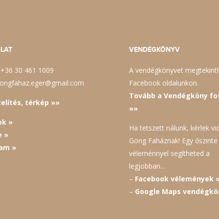
LAT
VENDÉGKÖNYV
 +36 30 461 1009
A vendégkönyvet megtekint
 gongfahaz.eger@gmail.com
Facebook oldalunkon.
Tovább a Vendégköny fo
lítés, térkép »»
»»
ok »
Ha tetszett nálunk, kérlek vid
e »
Gong Faháznak! Egy őszinte
ram »
véleménnyel segítheted a
legjobban…
–
Facebook vélemények 
–
Google Maps vendégkö