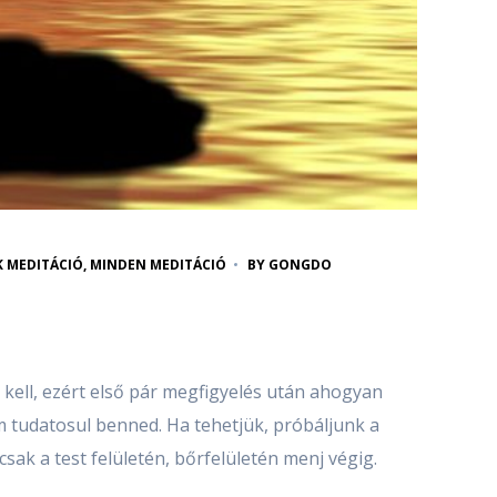
K MEDITÁCIÓ
,
MINDEN MEDITÁCIÓ
BY
GONGDO
s kell, ezért első pár megfigyelés után ahogyan
 tudatosul benned. Ha tehetjük, próbáljunk a
sak a test felületén, bőrfelületén menj végig.