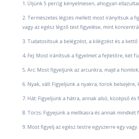
1. Üljünk 5 percig kényelmesen, ahogyan ellazult
2. Természetes légzés mellett most irányítsuk a fig
vagy az egész légző test figyelése, mint koncentrá
3. Tudatosítsuk a belégzést, a kilégzést és a kettő
4. Fej: Most iránítsuk a figyelmet a fejtetőre, két 
5. Arc: Most figyeljünk az arcunkra, majd a homlok,
6. Nyak, váll: Figyeljünk a nyakra, torok belsejére, k
7. Hát: Figyeljünk a hátra, annak alsó, középső és 
8. Törzs: Figyejünk a mellkasra és annak mindkét 
9. Most figyelj az egész testre egyszerre egy vagy 