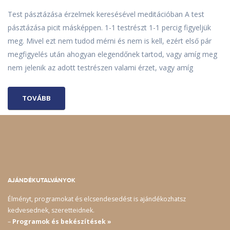
Test pásztázása érzelmek keresésével meditációban A test
pásztázása picit másképpen. 1-1 testrészt 1-1 percig figyeljük
meg. Mivel ezt nem tudod mérni és nem is kell, ezért első pár
megfigyelés után ahogyan elegendőnek tartod, vagy amíg meg
nem jelenik az adott testrészen valami érzet, vagy amíg
TOVÁBB
AJÁNDÉKUTALVÁNYOK
Élményt, programokat és elcsendesedést is ajándékozhatsz
kedvesednek, szeretteidnek.
–
Programok és bekészítések »