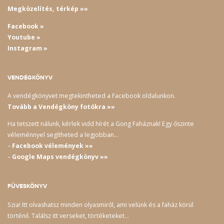
Megközelítés, térkép »»
Facebook »
Youtube »
Instagram »
VENDÉGKÖNYV
A vendégkönyvet megtekintheted a Facebook oldalunkon.
Tovább a Vendégköny fotókra »»
Ha tetszett nálunk, kérlek vidd hírét a Gong Faháznak! Egy őszinte
véleménnyel segítheted a legjobban…
–
Facebook vélemények »»
–
Google Maps vendégkönyv »»
FÜVESKÖNYV
Szia! Itt olvashatsz minden olyasmiről, ami velünk és a faház körül
történil. Találsz itt verseket, törtéketeket…