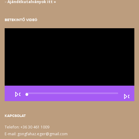
–
Ajándékutalványok itt »
BETEKINTŐ VIDEÓ
Videólejátszó
KAPCSOLAT
Telefon: +36 30 461 1009
E-mail: gongfahaz.eger@gmail.com